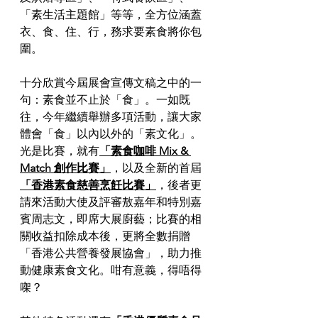
「素生活主題館」等等，全方位涵蓋
衣、食、住、行，務求要素食將你包
圍。
十分欣賞今屆展會宣傳文稿之中的一
句：素食並不止於「食」。一如既
往，今年繼續舉辦多項活動，讓大家
體會「食」以內以外的「素文化」。
光是比賽，就有
「素食咖啡 Mix & 
Match 創作比賽」
，以及全新的首屆
「香港素食慈善烹飪比賽」
，後者更
請來活動大使及評審敖嘉年和特別嘉
賓周志文，即席大展廚藝；比賽的相
關收益扣除成本後，更將全數捐贈
「香港公共營養發展協會」，助力推
動健康素食文化。咁有意義，得唔得
㗎？