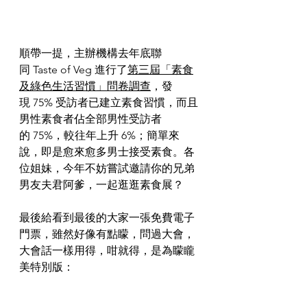
順帶一提，主辦機構去年底聯
同 Taste of Veg 進行了
第三屆「素食
及綠色生活習慣」問卷調查
，發
現 75% 受訪者已建立素食習慣，而且
男性素食者佔全部男性受訪者
的 75%，較往年上升 6%；簡單來
說，即是愈來愈多男士接受素食。各
位姐妹，今年不妨嘗試邀請你的兄弟
男友夫君阿爹，一起逛逛素食展？
最後給看到最後的大家一張免費電子
門票，雖然好像有點矇，問過大會，
大會話一樣用得，咁就得，是為矇矓
美特別版：