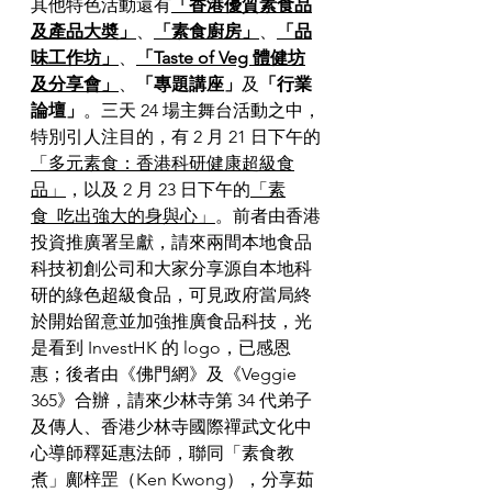
其他特色活動還有
「香港優質素食品
及產品大奬」
、
「素食廚房」
、
「品
味工作坊」
、
「Taste of Veg 體健坊
及分享會」
、
「專題講座」
及
「行業
論壇」
。三天 24 場主舞台活動之中，
特別引人注目的，有 2 月 21 日下午的
「多元素食：香港科研健康超級食
品」
，以及 2 月 23 日下午的
「素
食  吃出強大的身與心」
。前者由香港
投資推廣署呈獻，請來兩間本地食品
科技初創公司和大家分享源自本地科
研的綠色超級食品，可見政府當局終
於開始留意並加強推廣食品科技，光
是看到 InvestHK 的 logo，已感恩
惠；後者由《佛門網》及《Veggie 
365》合辦，請來少林寺第 34 代弟子
及傳人、香港少林寺國際禪武文化中
心導師釋延惠法師，聯同「素食教
煮」鄺梓罡（Ken Kwong），分享茹