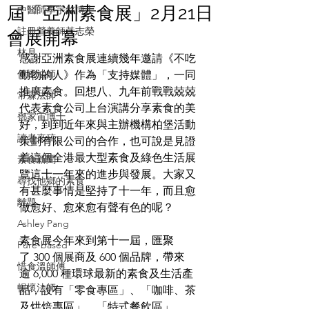
屆「亞洲素食展」2月21日
中醫師李宇銘博士
註冊營養師黃志榮
會展開幕
林月
感謝亞洲素食展連續幾年邀請《不吃
傳燈法師
動物的人》作為「支持媒體」，一同
推廣素食。回想八、九年前戰戰兢兢
常霖法師
代表素食公司上台演講分享素食的美
鄧家宙博士
好，到到近年來與主辦機構柏堡活動
讀者來稿
策劃有限公司的合作，也可說是見證
着這個全港最大型素食及綠色生活展
素食新聞
覽這十一年來的進步與發展。大家又
尋找他鄉的素食
有甚麼事情是堅持了十一年，而且愈
離題
做愈好、愈來愈有聲有色的呢？
Ashley Pang
素食展今年來到第十一屆，匯聚
Pure-based
了 300 個展商及 600 個品牌，帶來
惜食溫師傅
逾 6,000 種環球最新的素食及生活產
暢懷法師
品，設有「零食專區」、「咖啡、茶
及烘焙專區」、「特式餐飲區」、