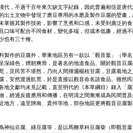
漢代，不過千百年來欠缺文字紀錄，因此普遍相信是唐代
的出土文物中發現了磨豆專用的水磨及製作豆腐的壁畫，
未掌握其製作技術，影響了烹煮和口感，未受到廣泛的食
且口味可配合不同食材，變化多端，但成本低廉，經過不
少也有三十種。
料製作的豆腐外，華東地區另有一款以「觀音葉」（學名
呈深綠色，煙韌爽滑，是著名的地道食品。關於觀音豆腐
荒，災民苦不堪然，乃向人間揮灑楊枝甘露，甘露着地之
腐，安然渡過飢荒，於是直接以觀音命名該食品。雖然民
各地文獻均未見記載，直至明代的《本草綱目》錄入「腐
物，經過反復應用和傳播，在明清之間漸漸成為民間普及
近地方，遠至陝南、貴州等地，部份地區更將觀音豆腐製
為神仙豆腐、綠豆腐等，是以馬鞭草科豆腐柴（即觀音葉