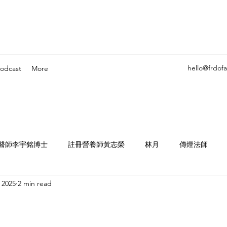
hello@frdof
odcast
More
醫師李宇銘博士
註冊營養師黃志榮
林月
傳燈法師
 2025
2 min read
他鄉的素食
離題
Ashley Pang
Pure-based
惜食溫