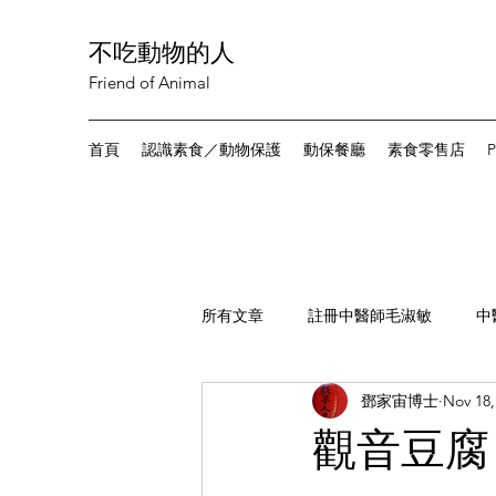
不吃動物的人
Friend of Animal
首頁
認識素食／動物保護
動保餐廳
素食零售店
P
所有文章
註冊中醫師毛淑敏
中
鄧家宙博士
Nov 18,
讀者來稿
素食新聞
尋找
觀音豆腐