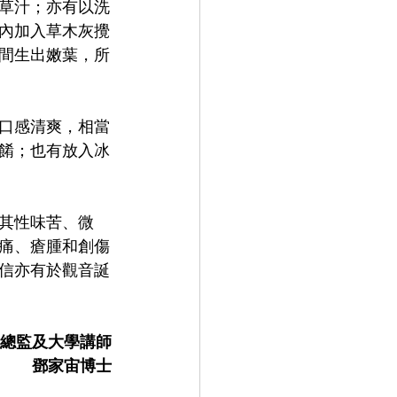
草汁；亦有以洗
內加入草木灰攪
間生出嫩葉，所
口感清爽，相當
餚；也有放入冰
其性味苦、微
痛、瘡腫和創傷
信亦有於觀音誕
總監及大學講師
鄧家宙博士