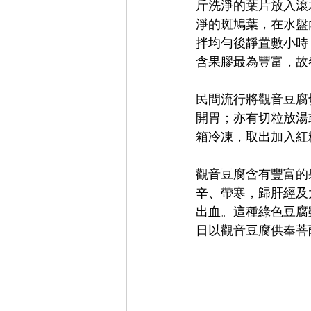
斤洗淨的葉片放入滾
淨的斑鳩葉，在水盤
拌均勻後靜置數小時
含果膠最為豐富，故
民間流行將觀音豆腐
開胃；亦有切粒放湯
箱冷凍，取出加入紅
觀音豆腐含有豐富的
辛、帶寒，歸肝經及
出血。這種綠色豆腐
日以觀音豆腐供奉菩