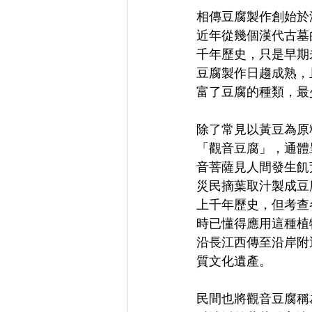
相傳豆腐製作創始於
近年從幾個漢代古墓
千年歷史，只是早期
豆腐製作日趨成熟，
富了豆腐的種類，最
除了常見以黃豆為原
「觀音豆腐」，通體
音菩薩見人間發生飢
災民摘葉取汁製成豆
上千年歷史，但考查
時已懂得應用這種植
沿長江西傳至沿岸附
質文化遺產。
民間也將觀音豆腐稱