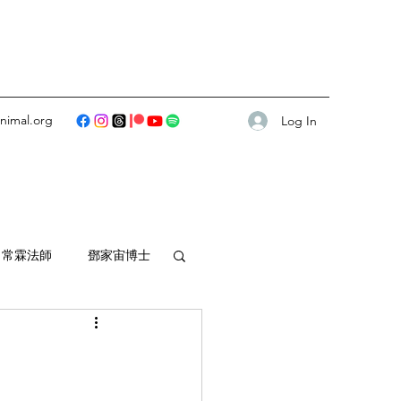
animal.org
Log In
常霖法師
鄧家宙博士
師傅
暢懷法師