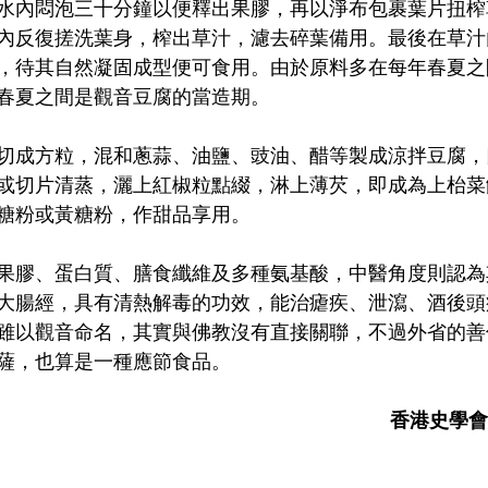
水內悶泡三十分鐘以便釋出果膠，再以淨布包裹葉片扭榨
內反復搓洗葉身，榨出草汁，濾去碎葉備用。最後在草汁
，待其自然凝固成型便可食用。由於原料多在每年春夏之
春夏之間是觀音豆腐的當造期。
切成方粒，混和蔥蒜、油鹽、豉油、醋等製成涼拌豆腐，
或切片清蒸，灑上紅椒粒點綴，淋上薄芡，即成為上枱菜
糖粉或黃糖粉，作甜品享用。
果膠、蛋白質、膳食纖維及多種氨基酸，中醫角度則認為
大腸經，具有清熱解毒的功效，能治瘧疾、泄瀉、酒後頭
雖以觀音命名，其實與佛教沒有直接關聯，不過外省的善
薩，也算是一種應節食品。
香港史學會