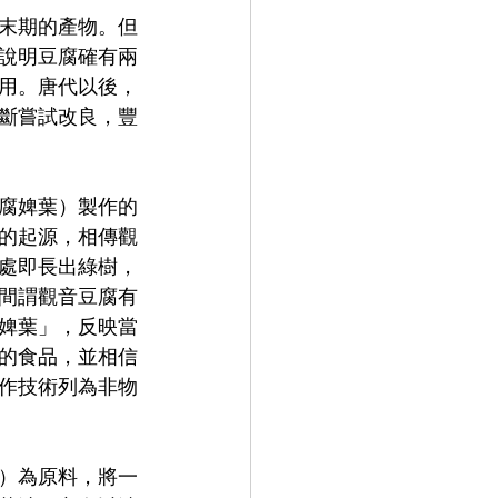
末期的產物。但
說明豆腐確有兩
用。唐代以後，
斷嘗試改良，豐
腐婢葉）製作的
的起源，相傳觀
處即長出綠樹，
間謂觀音豆腐有
婢葉」，反映當
的食品，並相信
作技術列為非物
）為原料，將一