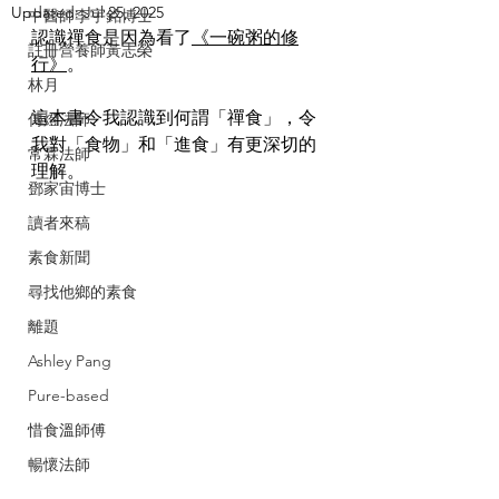
Updated:
Jul 25, 2025
中醫師李宇銘博士
認識禪食是因為看了
《一碗粥的修
註冊營養師黃志榮
行》
。
林月
這本書令我認識到何謂「禪食」，令
傳燈法師
我對「食物」和「進食」有更深切的
常霖法師
理解。
鄧家宙博士
讀者來稿
素食新聞
尋找他鄉的素食
離題
Ashley Pang
Pure-based
惜食溫師傅
暢懷法師