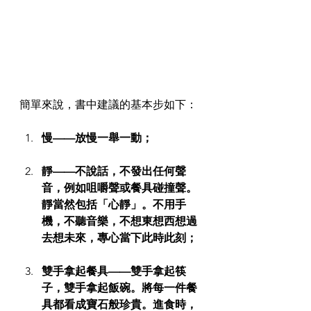
簡單來說，書中建議的基本步如下：
慢——放慢一舉一動；
靜——不說話，不發出任何聲
音，例如咀嚼聲或餐具碰撞聲。
靜當然包括「心靜」。不用手
機，不聽音樂，不想東想西想過
去想未來，專心當下此時此刻；
雙手拿起餐具——雙手拿起筷
子，雙手拿起飯碗。將每一件餐
具都看成寶石般珍貴。進食時，