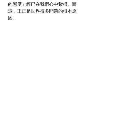
的態度」經已在我們心中紮根。而
這，正正是世界很多問題的根本原
因。
禪食令人心情分外輕鬆舒暢。真的假
的？我的千言萬語，還不如你的親身
體驗。
不要吃我這篇文章，請去吃你的食物
吧 :)
惜食溫師傅
@oncefull
（2018 年）
惜食溫師傅