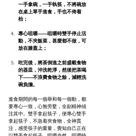
一手拿碗，一手執筷，不將碗放
在桌上單手進食，手也不倚着
枱；
專心咀嚼——咀嚼時雙手停止活
動，不夾飯菜，甚麼都不做，可
放在膝蓋上；
吃完後，將茶倒進之前盛載食物
的器皿，沖洗乾淨，然後把茶喝
下——不浪費食物之餘，減輕洗
碗負擔。
進食期間的每一個舉和每一個動，都
要專心一致，心無旁騖，全副精神傾
注其中。雙手拿起筷子，便專心雙手
拿起筷子，不急着夾食物，全神貫
注，感受筷子的重量，覺知自己正在
以雙手拿起筷子。咀嚼亦然。咀嚼時