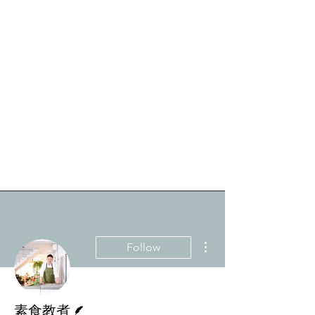
More actions
Follow
Writer
素食教煮