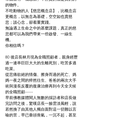
的物件。
不吃動物的人【慈悲概念店】，比概念店
更概念，以無念為基礎，空空如也賣慈
悲；談心念，卻着重實踐。
無論遇上生命之中的甚麼課題，真正的慈
悲都可以為我們帶來一些啟發、一線生
機。
你相信嗎？
80 後店長林月現為全職照顧者，親身經歷
過一連串巨巨大大的生離死別，吃苦多過
吃菜。
從悲痛欲絕的情傷、擦身而過的死亡、媽
媽一夜之間的猝然往生、爸爸的兩次大手
術與漫長反覆的復康治療再到今天全天候
的全職照顧⋯⋯
早前佛教媒體閱人無數的採訪者和店長做
完訪問之後，驚嘆店長一臉雲淡風輕，說
若然換了由其他人獨自面對這一切難以言
喻的苦，早已垂頭喪氣，一沉不起，甚至