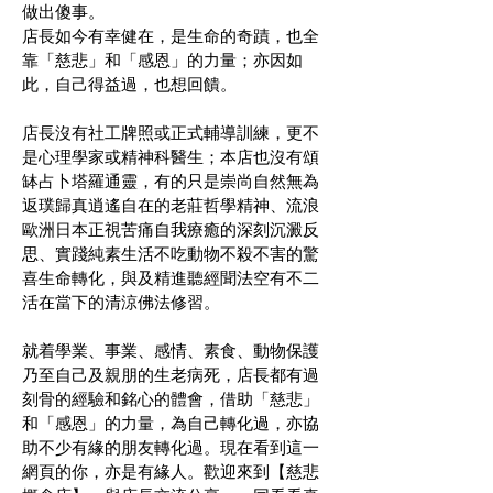
做出傻事。
店長如今有幸健在，是生命的奇蹟，也全
靠「慈悲」和「感恩」的力量；亦因如
此，自己得益過，也想回饋。
店長沒有社工牌照或正式輔導訓練，更不
是心理學家或精神科醫生；本店也沒有頌
缽占卜塔羅通靈，有的只是
崇尚自然無為
返璞歸真逍遙自在的老莊哲學精神、流浪
歐洲日本正視苦痛自我療癒的深刻沉澱反
思、實踐純素生活不吃動物不殺不害的驚
喜生命轉化，與及精進聽經聞法空有不二
活在當下的清涼佛法修習
​。
就着學業、事業、感情、素食、動物保護
乃至自己及親朋的生老病死，店長都有過
刻骨的經驗和銘心的體會，借助「慈悲」
和「感恩」的力量，為自己轉化過，亦協
助不少有緣的朋友轉化過。現在看到這一
網頁的你，亦是有緣人。歡迎來到【慈悲