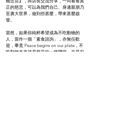
概念店】，與店長交流分享，一同看看真
正的慈悲，可以為我們自己、身邊親朋乃
至廣大世界，做到些甚麼，帶來甚麼啟
發。
當然，如果你純粹希望成為不吃動物的
人，當作一個「素食諮詢」，亦無任歡
迎，畢竟 Peace begins on our plate，不
吃動物本來就是慈悲的一種體現，亦是安
樂人生的一條重要鑰匙。​
​影響店長深遠的生命導師包括但不限於：
媽媽、爸爸、老子、莊子、釋迦牟尼、六
祖惠能、一行禪師、聖嚴法師、聖一老和
尚、衍陽法師、衍傑法師、傳燈法師、阿
贊耀、了一法師、常霖法師、觀成法師、
慧光法師、阿姜查（Ajahn Chah）、阿姜
布拉姆（Ajahn Brahm）、蘇格拉底
（Socrates）、柏拉圖（Plato）、彼得辛
格（Peter Singer）、奧修（Osho）、薩
古魯（Sadhguru）、Louise Hay、Wayne