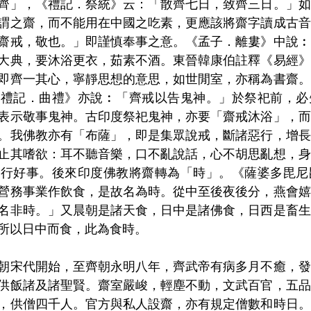
齊」，《禮記．祭統》云：「散齊七日，致齊三日。」如
謂之齋，而不能用在中國之吃素，更應該將齋字讀成古音
齋戒，敬也。」即謹慎奉事之意。《孟子．離婁》中說︰
大典，要沐浴更衣，茹素不酒。東晉韓康伯註釋《易經》
即齊一其心，寧靜思想的意思，如世閒室，亦稱為書齋。
《禮記．曲禮》亦說︰「齊戒以告鬼神。」於祭祀前，必
表示敬事鬼神。古印度祭祀鬼神，亦要「齋戒沐浴」，而
。我佛教亦有「布薩」，即是集眾說戒，斷諸惡行，增長
止其嗜欲：耳不聽音樂，口不亂說話，心不胡思亂想，身
，行好事。後來印度佛教將齋轉為「時」。《薩婆多毘尼
營務事業作飲食，是故名為時。從中至後夜後分，燕會嬉
名非時。」又晨朝是諸天食，日中是諸佛食，日西是畜生
所以日中而食，此為食時。
朝宋代開始，至齊朝永明八年，齊武帝有病多月不癒，發
供飯諸及諸聖賢。齋室嚴峻，輕塵不動，文武百官，五品
，供僧四千人。官方與私人設齋，亦有規定僧數和時日。