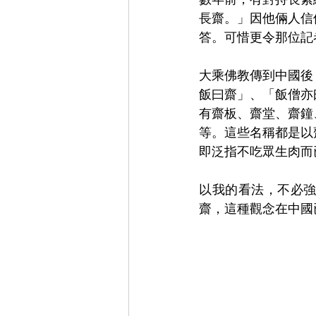
長齋。」因他倆人信
答。可惜更令那位記
大乘佛教傳到中國後
飯曰齋」、「飯僧亦
有齋板、齋堂、齋鐘
等。這些名稱都是以
即泛指不吃眾生肉而
以我的看法，不必
齋，這種觀念在中國