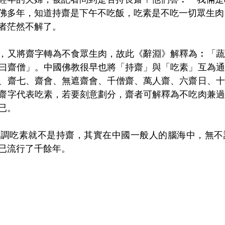
佛多年，知道持齋是下午不吃飯，吃素是不吃一切眾生肉
者茫然不解了。
，又將齋字轉為不食眾生肉，故此《辭淵》解釋為︰「蔬
曰齋僧」。中國佛教很早也將「持齋」與「吃素」互為通
、齋七、齋會、無遮齋會、千僧齋、萬人齋、六齋日、十
齋字代表吃素，若要刻意劃分，齋者可解釋為不吃肉兼過
已。
強調吃素就不是持齋，其實在中國一般人的腦海中，無不
已流行了千餘年。