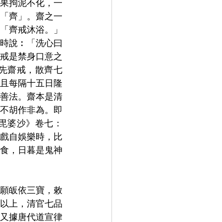
果拘泥不化，一
「齊」。齋之一
「齊戒沐浴。」
時說︰「洗心曰
戒是禁身口意之
先齋戒，散齊七
且每隔十五日隆
善法。齋本是清
不胡作非為。即
毘婆沙》卷七：
戲自娛樂時，比
食，日暮是鬼神
願皈依三寶，敕
以上，清官七品
又據唐代道宣律