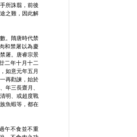
手所誅翦，前後
途之難，因此解
數。隋唐時代禁
肉和禁屠以為慶
禁屠。唐睿宗景
廿二年十月十二
，如意元年五月
一再勸諫，始於
、年三長齋月、
清明、或超度戰
族魚蝦等，都在
過午不食並不重