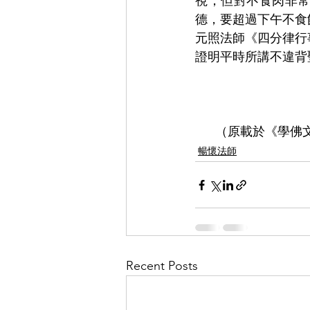
視，但對不食肉非
德，要超過下午不食
元照法師《四分律行
證明平時所講不違背
（原載於《學佛
暢懷法師
Recent Posts