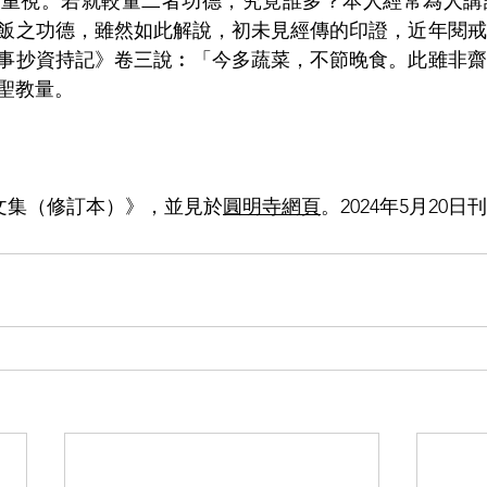
常重視。若就較量二者功德，究竟誰多？本人經常為人講
飯之功德，雖然如此解說，初未見經傳的印證，近年閱戒
事抄資持記》卷三說︰「今多蔬菜，不節晚食。此雖非齋
聖教量。
文集（修訂本）》，並見於
圓明寺網頁
。
2024年5月20