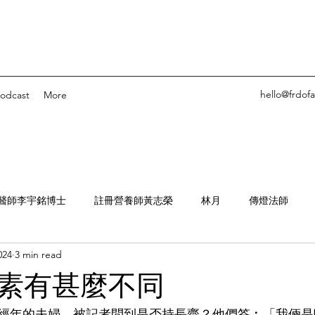
hello@frdof
odcast
More
醫師李宇銘博士
註冊營養師黃志榮
林月
傳燈法師
024
3 min read
他鄉的素食
離題
Ashley Pang
Pure-based
惜食溫
素有甚麼不同
經年的夫婦，被記者問到是否持長齋？他們答︰「我倆是