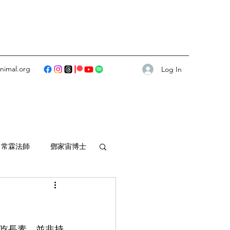
animal.org
Log In
常霖法師
鄧家宙博士
師傅
暢懷法師
吃長素，並非持