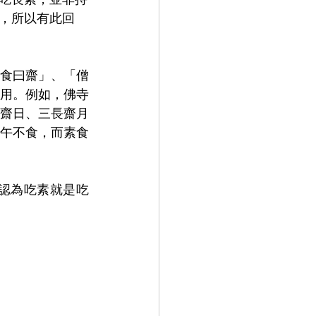
，所以有此回
食曰齋」、「僧
用。例如，佛寺
齋日、三長齋月
午不食，而素食
認為吃素就是吃