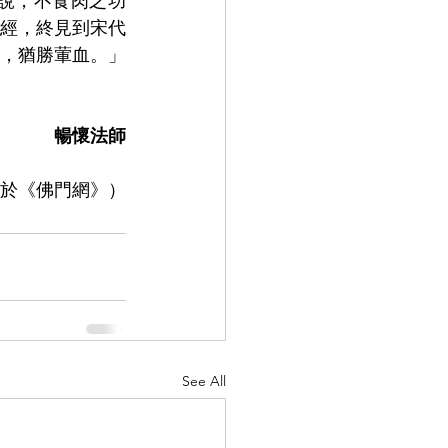
說，不食肉之功
經，終見到宋代
，猶勝葷血。」
暢懷法師
日刊於《佛門網》
）
See All