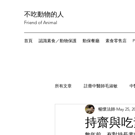
不吃動物的人
Friend of Animal
首頁
認識素食／動物保護
動保餐廳
素食零售店
P
所有文章
註冊中醫師毛淑敏
中
暢懷法師
May 25, 2
讀者來稿
素食新聞
尋找
持齋與吃
數年前，有對持長素