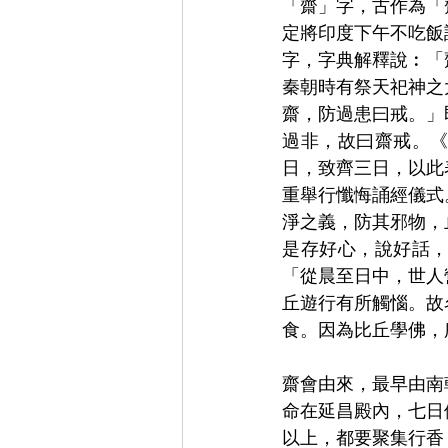
「齋」字，古作為「
定將印度下午不吃飯
字，字典解釋說︰「
秦朝時有祭天祀神之
齋，防過患曰戒。」
過非，故曰齋戒。
日，致齊三日，以此
重舉行懺悔誦經儀式
淨之義，防其邪物，
是存好心，說好話
「從晨至日中，世人
丘遊行有所觸惱。故
食。因為比丘學佛，
齋會由來，最早由南
命在延昌殿內，七日
以上，都要聚集行香