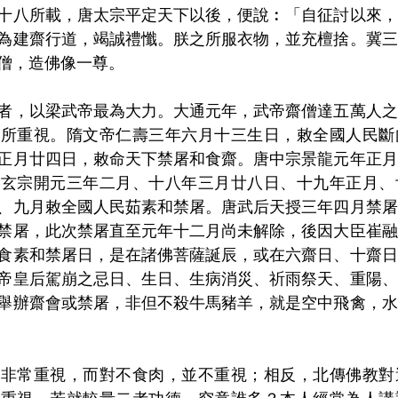
十八所載，唐太宗平定天下以後，便說︰「自征討以來，
為建齋行道，竭誠禮懺。朕之所服衣物，並充檀捨。冀三
僧，造佛像一尊。
者，以梁武帝最為大力。大通元年，武帝齋僧達五萬人之
方所重視。隋文帝仁壽三年六月十三生日，敕全國人民斷
正月廿四日，敕命天下禁屠和食齋。唐中宗景龍元年正月
唐玄宗開元三年二月、十八年三月廿八日、十九年正月、
、九月敕全國人民茹素和禁屠。唐武后天授三年四月禁屠
禁屠，此次禁屠直至元年十二月尚未解除，後因大臣崔融
食素和禁屠日，是在諸佛菩薩誕辰，或在六齋日、十齋日
帝皇后駕崩之忌日、生日、生病消災、祈雨祭天、重陽、
舉辦齋會或禁屠，非但不殺牛馬豬羊，就是空中飛禽，水
食非常重視，而對不食肉，並不重視；相反，北傳佛教對