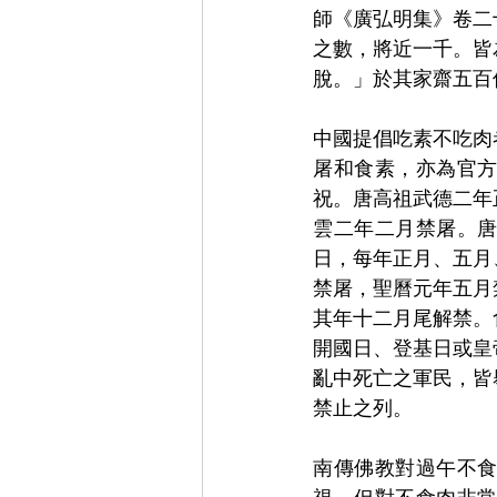
師《廣弘明集》卷二
之數，將近一千。皆
脫。」於其家齋五百
中國提倡吃素不吃肉
屠和食素，亦為官
祝。唐高祖武德二年
雲二年二月禁屠。
日，每年正月、五月
禁屠，聖曆元年五月
其年十二月尾解禁。
開國日、登基日或皇
亂中死亡之軍民，皆
禁止之列。
南傳佛教對過午不