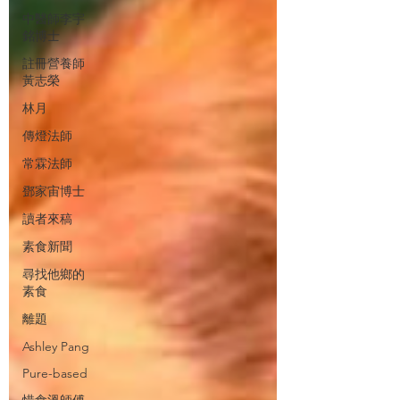
中醫師李宇
銘博士
註冊營養師
黃志榮
林月
傳燈法師
常霖法師
鄧家宙博士
讀者來稿
素食新聞
尋找他鄉的
素食
離題
Ashley Pang
Pure-based