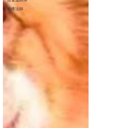
惜食溫師傅
暢懷法師