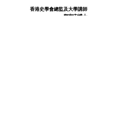
香港史學會總監及大學講師
鄧家宙博士
（2020年1月23日刊於《温暖人間》
524期）
鄧家宙博士
See All
Recent Posts