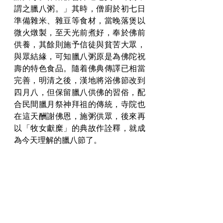
謂之臘八粥。」其時，僧廚於初七日
準備雜米、雜豆等食材，當晚落煲以
微火燉製，至天光前煮好，奉於佛前
供養，其餘則施予信徒與貧苦大眾，
與眾結緣，可知臘八粥原是為佛陀祝
壽的特色食品。隨着佛典傳譯已相當
完善，明清之後，漢地將浴佛節改到
四月八，但保留臘八供佛的習俗，配
合民間臘月祭神拜祖的傳統，寺院也
在這天酬謝佛恩，施粥供眾，後來再
以「牧女獻糜」的典故作詮釋，就成
為今天理解的臘八節了。