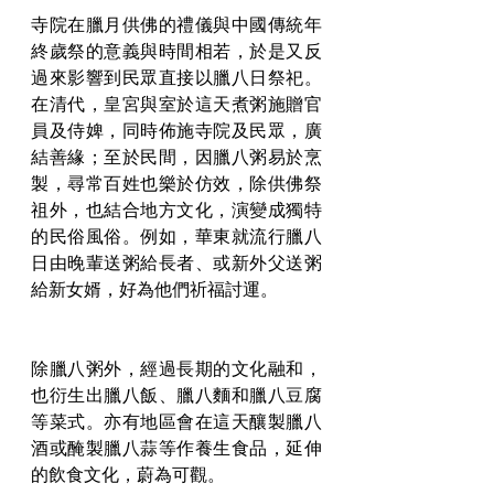
寺院在臘月供佛的禮儀與中國傳統年
終歲祭的意義與時間相若，於是又反
過來影響到民眾直接以臘八日祭祀。
在清代，皇宮與室於這天煮粥施贈官
員及侍婢，同時佈施寺院及民眾，廣
結善緣；至於民間，因臘八粥易於烹
製，尋常百姓也樂於仿效，除供佛祭
祖外，也結合地方文化，演變成獨特
的民俗風俗。例如，華東就流行臘八
日由晚輩送粥給長者、或新外父送粥
給新女婿，好為他們祈福討運。
除臘八粥外，經過長期的文化融和，
也衍生出臘八飯、臘八麵和臘八豆腐
等菜式。亦有地區會在這天釀製臘八
酒或醃製臘八蒜等作養生食品，延伸
的飲食文化，蔚為可觀。