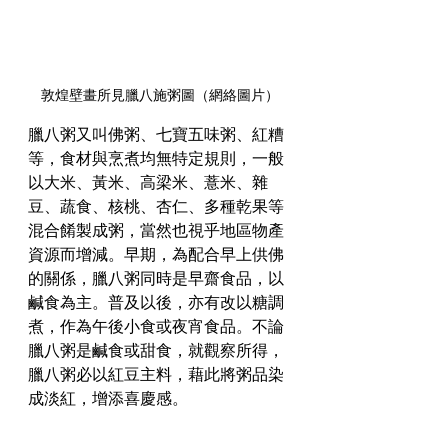
敦煌壁畫所見臘八施粥圖（網絡圖片）
臘八粥又叫佛粥、七寶五味粥、紅糟
等，食材與烹煮均無特定規則，一般
以大米、黃米、高梁米、薏米、雜
豆、蔬食、核桃、杏仁、多種乾果等
混合餚製成粥，當然也視乎地區物產
資源而增減。早期，為配合早上供佛
的關係，臘八粥同時是早齋食品，以
鹹食為主。普及以後，亦有改以糖調
煮，作為午後小食或夜宵食品。不論
臘八粥是鹹食或甜食，就觀察所得，
臘八粥必以紅豆主料，藉此將粥品染
成淡紅，增添喜慶感。