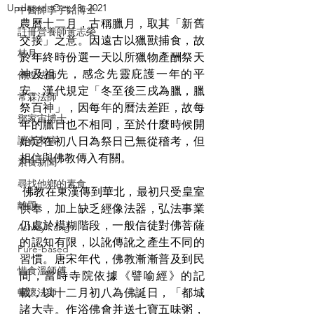
Updated:
Oct 13, 2021
中醫師李宇銘博士
農曆十二月，古稱臘月，取其「新舊
註冊營養師黃志榮
交接」之意。因遠古以獵獸捕食，故
林月
於年終時份選一天以所獵物產酬祭天
神及祖先，感念先靈庇護一年的平
傳燈法師
安。漢代規定「冬至後三戌為臘，臘
常霖法師
祭百神」，因每年的曆法差距，故每
鄧家宙博士
年的臘日也不相同，至於什麼時候開
讀者來稿
始定在初八日為祭日已無從稽考，但
相信與佛教傳入有關。
素食新聞
尋找他鄉的素食
 佛教在東漢傳到華北，最初只受皇室
離題
供奉，加上缺乏經像法器，弘法事業
仍處於模糊階段，一般信徒對佛菩薩
Ashley Pang
的認知有限，以訛傳訛之產生不同的
Pure-based
習慣。唐宋年代，佛教漸漸普及到民
惜食溫師傅
間，當時寺院依據《譬喻經》的記
暢懷法師
載，以十二月初八為佛誕日，「都城
諸大寺。作浴佛會并送七寶五味粥，