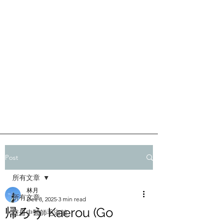
Post
所有文章
林月
所有文章
Dec 8, 2025
3 min read
帰ろう Kaerou (Go
註冊中醫師毛淑敏