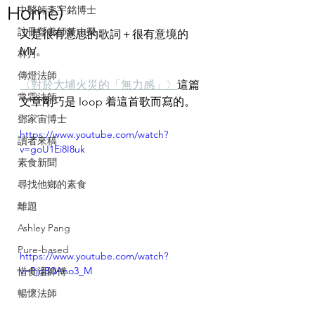
Home)
中醫師李宇銘博士
註冊營養師黃志榮
又是很有意思的歌詞＋很有意境的 
MV。
林月
傳燈法師
〈對於大埔火災的「無力感」〉
這篇
常霖法師
文章剛巧是 loop 着這首歌而寫的。
鄧家宙博士
https://www.youtube.com/watch?
讀者來稿
v=goU1Ei8I8uk
素食新聞
尋找他鄉的素食
離題
Ashley Pang
Pure-based
https://www.youtube.com/watch?
v=PjdB0Ano3_M
惜食溫師傅
暢懷法師