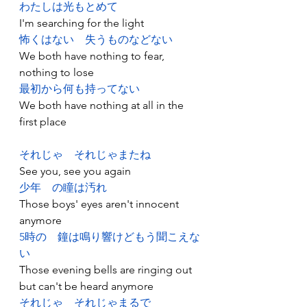
わたしは光もとめて
I'm searching for the light
怖くはない
失うものなどない
We both have nothing to fear, 
nothing to lose
最初から何も持ってない
We both have nothing at all in the 
first place
それじゃ
それじゃまたね
See you, see you again
少年
の瞳は汚れ
Those boys' eyes aren't innocent 
anymore
5時の
鐘は鳴り響けどもう聞こえな
い
Those evening bells are ringing out 
but can't be heard anymore
それじゃ
それじゃまるで