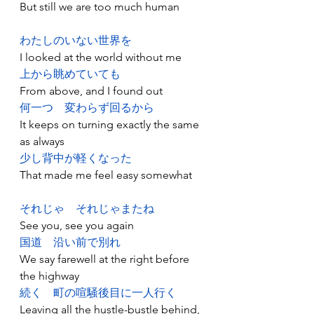
But still we are too much human
わたしのいない世界を
I looked at the world without me
上から眺めていても
From above, and I found out
何一つ
変わらず回るから
It keeps on turning exactly the same 
as always
少し背中が軽くなった
That made me feel easy somewhat
それじゃ
それじゃまたね
See you, see you again
国道
沿い前で別れ
We say farewell at the right before 
the highway
続く
町の喧騒後目に一人行く
Leaving all the hustle-bustle behind, 