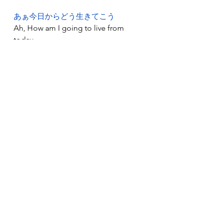
あぁ今日からどう生きてこう
Ah, How am I going to live from 
today
https://www.youtube.com/watch?
v=36fhfRh_iVk
"In this song, I asked myself 
that, how should I live my life 
in order to die happily. I'm 
still stuggling, that's why I'm 
living. So don't give up living 