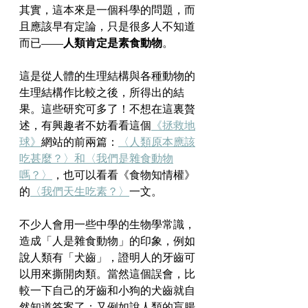
其實，這本來是一個科學的問題，而
且應該早有定論，只是很多人不知道
而已——
人類肯定是素食動物
。
這是從人體的生理結構與各種動物的
生理結構作比較之後，所得出的結
果。這些研究可多了！不想在這裏贅
述，有興趣者不妨看看這個
《拯救地
球》
網站的前兩篇：
〈人類原本應該
吃甚麼？〉
和
〈我們是雜食動物
嗎？〉
，也可以看看《食物知情權》
的
〈我們天生吃素？〉
一文。
不少人會用一些中學的生物學常識，
造成「人是雜食動物」的印象，例如
說人類有「犬齒」，證明人的牙齒可
以用來撕開肉類。當然這個誤會，比
較一下自己的牙齒和小狗的犬齒就自
然知道答案了；又例如說人類的盲腸