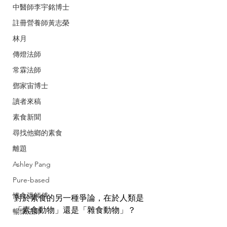
中醫師李宇銘博士
註冊營養師黃志榮
林月
傳燈法師
常霖法師
鄧家宙博士
讀者來稿
素食新聞
尋找他鄉的素食
離題
Ashley Pang
Pure-based
惜食溫師傅
對於素食的另一種爭論，在於人類是
「素食動物」還是「雜食動物」？
暢懷法師