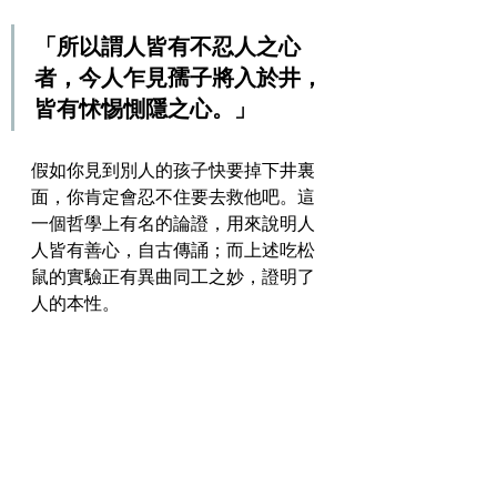
「所以謂人皆有不忍人之心
者，今人乍見孺子將入於井，
皆有怵惕惻隱之心。」
假如你見到別人的孩子快要掉下井裏
面，你肯定會忍不住要去救他吧。這
一個哲學上有名的論證，用來說明人
人皆有善心，自古傳誦；而上述吃松
鼠的實驗正有異曲同工之妙，證明了
人的本性。