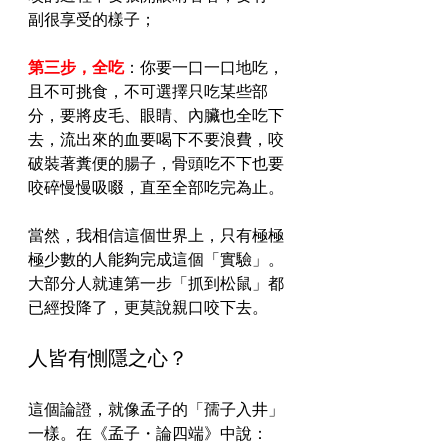
副很享受的樣子；
第三步，全吃
：你要一口一口地吃，
且不可挑食，不可選擇只吃某些部
分，要將皮毛、眼睛、內臟也全吃下
去，流出來的血要喝下不要浪費，咬
破裝著糞便的腸子，骨頭吃不下也要
咬碎慢慢吸啜，直至全部吃完為止。
當然，我相信這個世界上，只有極極
極少數的人能夠完成這個「實驗」。
大部分人就連第一步「抓到松鼠」都
已經投降了，更莫說親口咬下去。
人皆有惻隱之心？
這個論證，就像孟子的「孺子入井」
一樣。在《孟子・論四端》中說：