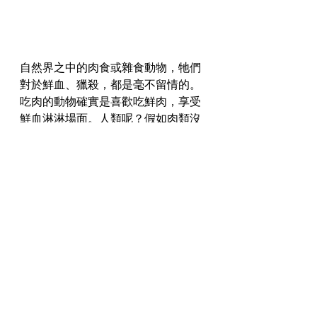
自然界之中的肉食或雜食動物，牠們
對於鮮血、獵殺，都是毫不留情的。
吃肉的動物確實是喜歡吃鮮肉，享受
鮮血淋淋場面。人類呢？假如肉類沒
有經過煮熟，生吃牛肉雞肉豬肉，大
部分人都頂不住了，更何況是用自己
的口咬下去？往後的都不用說了。
現在的人喜歡吃肉，其實不是真的喜
歡殺動物，只不過誤將「肉」變成了
一種「食品」，從而忘記了它的出處
——
來自有生命的動物
。
由於現代的職業分工仔細了，已經甚
少有人需要自己親手屠殺動物。假如