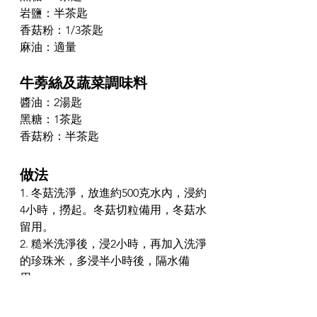
岩鹽：半茶匙
香菇粉：1/3茶匙
麻油：適量
牛蒡絲及蔬菜調味料
醬油：2湯匙
黑糖：1茶匙
香菇粉：半茶匙
做法
1. 冬菇洗淨，放進約500克水內，浸約
4小時，撈起。冬菇切粒備用，冬菇水
留用。
2. 糙米洗淨後，浸2小時，再加入洗淨
的珍珠米，多浸半小時後，隔水備
用。
3. 浸好的米放進飯煲，加入300克冬菇
水，以及鹽、糖、香菇粉和麻油，一