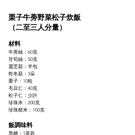
栗子牛蒡野菜松子炊飯
（二至三人分量）
材料
牛蒡絲：60克
甘筍絲：50克
靈芝菇：半包
乾冬菇：3朵
栗子：10粒
毛豆仁：40克
松子仁：少許
珍珠米：200克
珍珠糙米：100克
飯調味料
黑糖：1茶匙