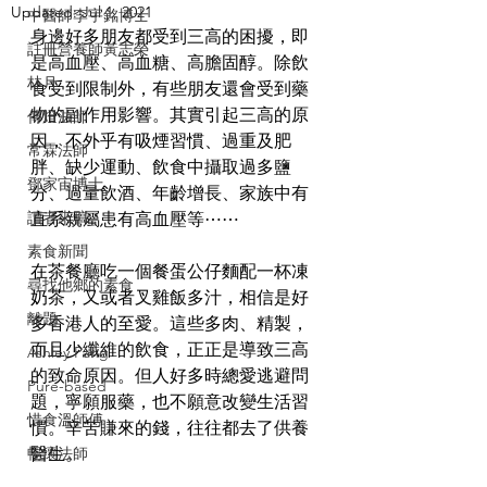
Updated:
Jul 1, 2021
中醫師李宇銘博士
身邊好多朋友都受到三高的困擾，即
註冊營養師黃志榮
是高血壓、高血糖、高膽固醇。除飲
林月
食受到限制外，有些朋友還會受到藥
物的副作用影響。其實引起三高的原
傳燈法師
因，不外乎有吸煙習慣、過重及肥
常霖法師
胖、缺少運動、飲食中攝取過多鹽
鄧家宙博士
分、過量飲酒、年齡增長、家族中有
讀者來稿
直系親屬患有高血壓等⋯⋯
素食新聞
在茶餐廳吃一個餐蛋公仔麵配一杯凍
尋找他鄉的素食
奶茶，又或者叉雞飯多汁，相信是好
離題
多香港人的至愛。這些多肉、精製，
而且少纖維的飲食，正正是導致三高
Ashley Pang
的致命原因。但人好多時總愛逃避問
Pure-based
題，寧願服藥，也不願意改變生活習
惜食溫師傅
慣。辛苦賺來的錢，往往都去了供養
暢懷法師
醫生。