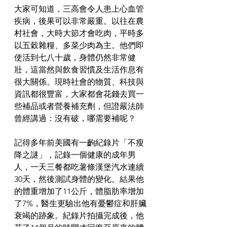
大家可知道，三高會令人患上心血管
疾病，後果可以非常嚴重。以往在農
村社會，大時大節才會吃肉，平時多
以五穀雜糧、多菜少肉為主。他們即
使活到七八十歲，身體仍然非常健
壯，這當然與飲食習慣及生活作息有
很大關係。現時社會的物質、科技與
資訊都很豐富，大家都會花錢去買一
些補品或者營養補充劑，但證嚴法師
曾經講過：沒有破，哪需要補呢？
記得多年前美國有一齣紀錄片「不瘦
降之謎」，記錄一個健康的成年男
人，一天三餐都吃薯條漢堡汽水連續
30天，然後測試身體的變化。結果他
的體重增加了11公斤，體脂肪率增加
了7%，醫生更驗出他有憂鬱症和肝臟
衰竭的跡象。紀錄片拍攝完成後，他