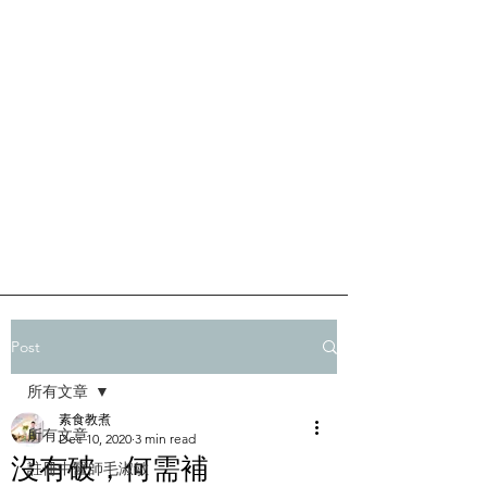
Post
所有文章
素食教煮
所有文章
Dec 10, 2020
3 min read
沒有破，何需補
註冊中醫師毛淑敏