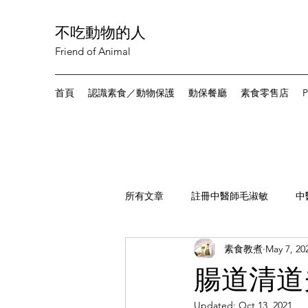
不吃動物的人
Friend of Animal
首頁
認識素食／動物保護
動保餐廳
素食零售店
P
所有文章
註冊中醫師毛淑敏
中
素食教煮
May 7, 20
讀者來稿
素食新聞
尋找
腸道清道
Updated:
Oct 13, 2021