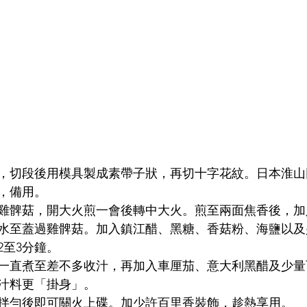
，切段後用模具製成素帶子狀，再切十字花紋。日本淮山
，備用。
雞髀菇，開大火煎一會後轉中大火。煎至兩面焦香後，加
水至蓋過雞髀菇。加入鎮江醋、黑糖、香菇粉、海鹽以及
2至3分鐘。
一直煮至差不多收汁，再加入車厘茄、意大利黑醋及少量
汁料更「掛身」。
拌勻後即可關火上碟。加少許百里香裝飾，趁熱享用。