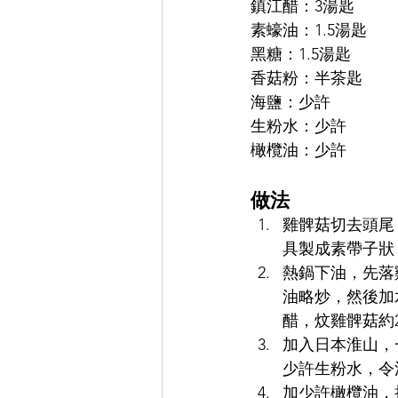
鎮江醋：3湯匙
素蠔油：1.5湯匙
黑糖：1.5湯匙
香菇粉：半茶匙
海鹽：少許
生粉水：少許
橄欖油：少許
做法
雞髀菇切去頭尾
具製成素帶子狀
熱鍋下油，先落
油略炒，然後加
醋，炆雞髀菇約
加入日本淮山，
少許生粉水，令
加少許橄欖油，