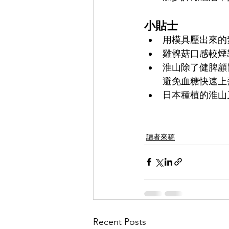
小貼士
用模具壓出來的
雞髀菇口感較煙
淮山除了健脾顧
避免血糖快速上
日本種植的淮山
讀者來稿
Recent Posts