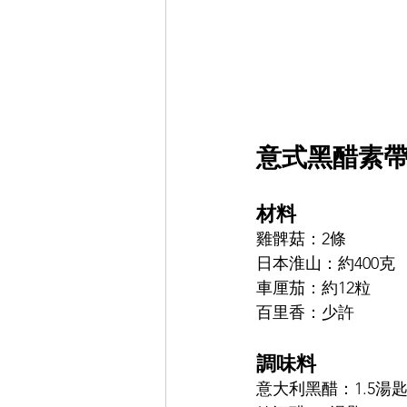
意式黑醋素
材料
雞髀菇：2條
日本淮山：約400克
車厘茄：約12粒
百里香：少許
調味料
意大利黑醋：1.5湯