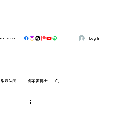
animal.org
Log In
常霖法師
鄧家宙博士
師傅
暢懷法師