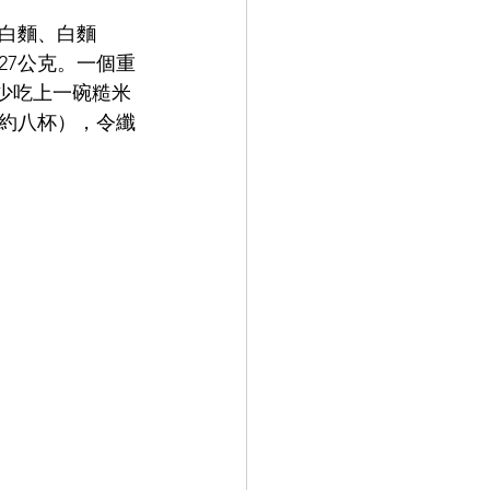
白麵、白麵
27公克。一個重
至少吃上一碗糙米
約八杯），令纖