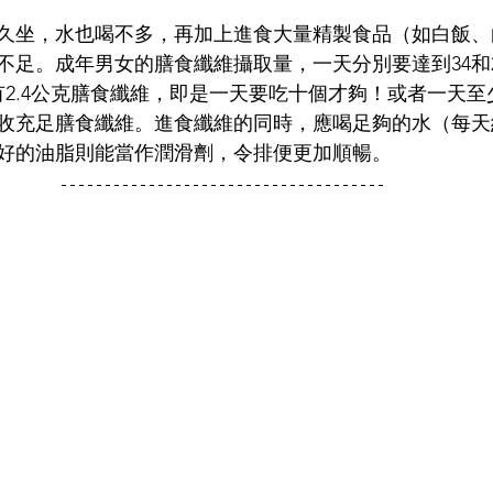
久坐，水也喝不多，再加上進食大量精製食品（如白飯、
不足。成年男女的膳食纖維攝取量，一天分別要達到34和
只有2.4公克膳食纖維，即是一天要吃十個才夠！或者一天
收充足膳食纖維。進食纖維的同時，應喝足夠的水（每天
好的油脂則能當作潤滑劑，令排便更加順暢。