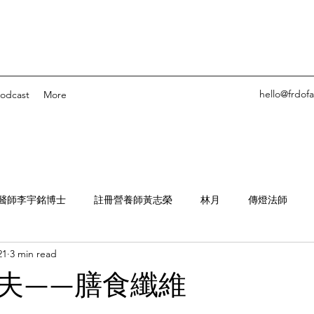
hello@frdof
odcast
More
醫師李宇銘博士
註冊營養師黃志榮
林月
傳燈法師
21
3 min read
他鄉的素食
離題
Ashley Pang
Pure-based
惜食溫
夫——膳食纖維