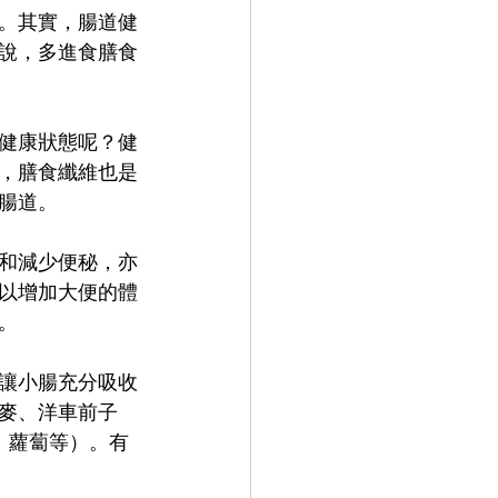
。其實，腸道健
說，多進食膳食
健康狀態呢？健
，膳食纖維也是
腸道。
和減少便秘，亦
以增加大便的體
。
讓小腸充分吸收
麥、洋車前子
花、蘿蔔等）。有