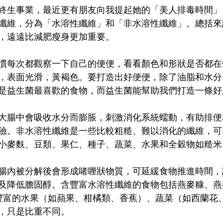
終生事業，最近更有朋友向我提起她的「美人排毒時間」
纖維，分為「水溶性纖維」和「非水溶性纖維」。總括來
，遠遠比減肥瘦身更加重要。
慣每次都觀察一下自己的便便，看看顏色和形狀是否都在
，表面光滑，黃褐色。要打造出好便便，除了油脂和水分
是益生菌最喜歡的食物，而益生菌能幫助我們打造一條好
大腸中會吸收水分而膨脹，刺激消化系統蠕動，有助排便
險。非水溶性纖維是一些比較粗糙、難以消化的纖維，可
小麥麩、豆類、果仁、種子、蔬菜、水果和全穀物如糙米
腸內被分解後會形成啫喱狀物質，可延緩食物推進時間，
及降低膽固醇。含豐富水溶性纖維的食物包括燕麥糠、燕
、果膠豐富的水果（如蘋果、柑橘類、香蕉）、蔬菜（如西蘭
，只是比重不同。