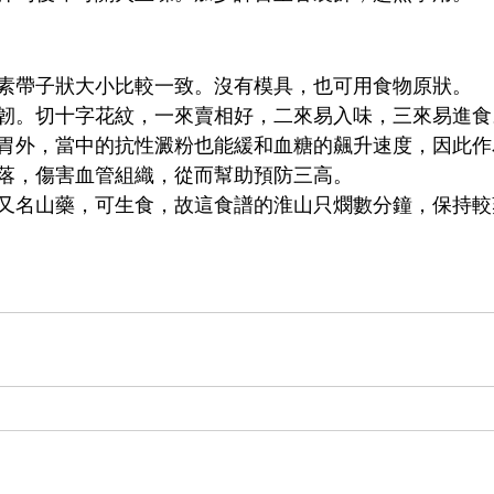
素帶子狀大小比較一致。沒有模具，也可用食物原狀。
韌。切十字花紋，一來賣相好，二來易入味，三來易進食
胃外，當中的抗性澱粉也能緩和血糖的飆升速度，因此作
落，傷害血管組織，從而幫助預防三高。
又名山藥，可生食，故這食譜的淮山只燘數分鐘，保持較