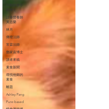
中醫師李宇
銘博士
註冊營養師
黃志榮
林月
傳燈法師
常霖法師
鄧家宙博士
讀者來稿
素食新聞
尋找他鄉的
素食
離題
Ashley Pang
Pure-based