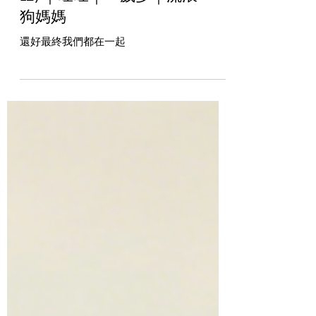
127｜旺旺｜一歲多｜流浪
狗媽媽
還好最終我們都在一起