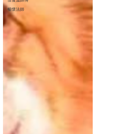
惜食溫師傅
暢懷法師